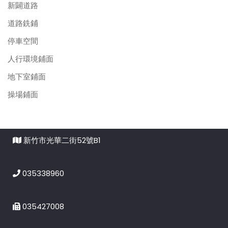
新闢道路
道路銑鋪
停車空間
人行環境鋪面
地下室鋪面
操場鋪面
新竹市光華二街52號B1
035338960
035427008