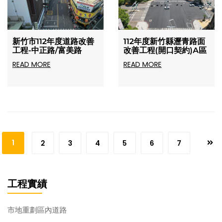
新竹市112年度道路改善
112年度新竹縣瀝青路面
工程-中正路/富美路
改善工程(開口契約)A區
READ MORE
READ MORE
1
2
3
4
5
6
7
工程實績
市地重劃區內道路