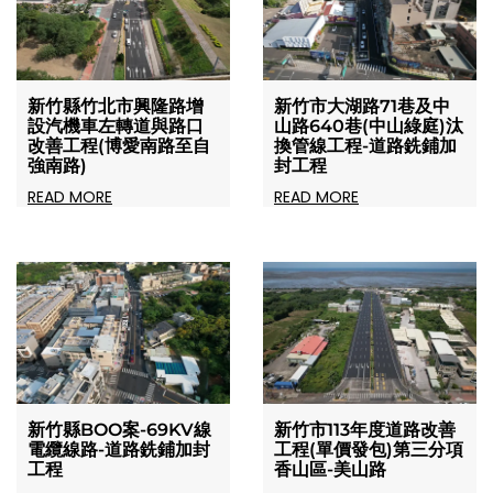
新竹縣竹北市興隆路增
新竹市大湖路71巷及中
設汽機車左轉道與路口
山路640巷(中山綠庭)汰
改善工程(博愛南路至自
換管線工程-道路銑鋪加
強南路)
封工程
READ MORE
READ MORE
新竹縣BOO案-69KV線
新竹市113年度道路改善
電纜線路-道路銑鋪加封
工程(單價發包)第三分項
工程
香山區-美山路